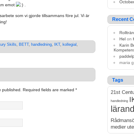
Octobe
ram emot
.
nsarbete som vi gjorde tillsammans före jul. Vi är
Recent 
ning!
Rollträ
Hel
on
ury Skills
,
BETT
,
handledning
,
IKT
,
kollegial
,
Karin 
Kompetens
paddelp
maria 
Tags
be published. Required fields are marked
*
21st Centu
I
handledning
läran
Rådmans
medier
ute