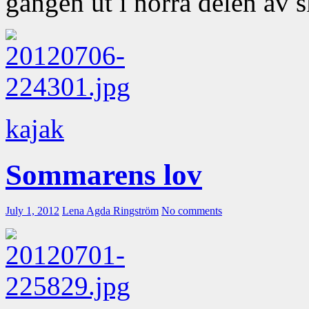
gången ut i norra delen av 
kajak
Sommarens lov
July 1, 2012
Lena Agda Ringström
No comments