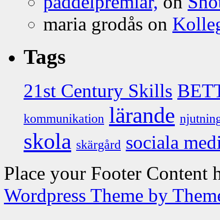
paddelpremiär,
on
Sho
maria grodås on
Kolleg
Tags
21st Century Skills
BET
lärande
kommunikation
njutnin
skola
sociala med
skärgård
Place your Footer Content 
Wordpress Theme by Them