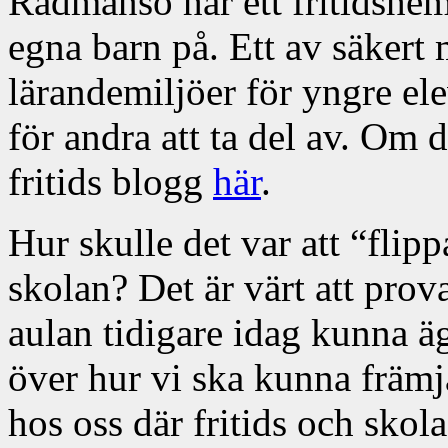
Rådmansö har ett fritidshe
egna barn på. Ett av säkert
lärandemiljöer för yngre el
för andra att ta del av. Om 
fritids blogg
här
.
Hur skulle det var att “flip
skolan? Det är värt att prova
aulan tidigare idag kunna ä
över hur vi ska kunna främj
hos oss där fritids och sko